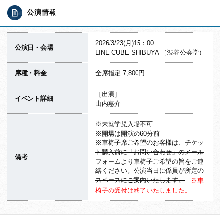
公演情報
2026/3/23(月)15：00
公演日・会場
LINE CUBE SHIBUYA （渋谷公会堂）
席種・料金
全席指定 7,800円
［出演］
イベント詳細
山内惠介
※未就学児入場不可
※開場は開演の60分前
※車椅子席ご希望のお客様は、チケッ
ト購入前に「お問い合わせ」のメール
備考
フォームより車椅子ご希望の旨をご連
絡ください。公演当日に係員が所定の
スペースにご案内いたします。
※車
椅子の受付は終了いたしました。