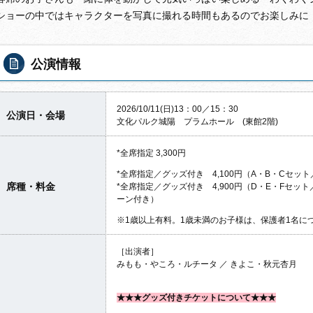
ショーの中ではキャラクターを写真に撮れる時間もあるのでお楽しみに
公演情報
2026/10/11(日)13：00／15：30
公演日・会場
文化パルク城陽 プラムホール (東館2階)
*全席指定 3,300円
*全席指定／グッズ付き 4,100円（A・B・Cセ
席種・料金
*全席指定／グッズ付き 4,900円（D・E・Fセ
ーン付き）
※1歳以上有料。1歳未満のお子様は、保護者1名に
［出演者］
みもも・やころ・ルチータ ／ きよこ・秋元杏月
★★★グッズ付きチケットについて★★★