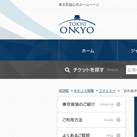
東京音協公式ホームページ
HOME
>
チケット情報
>
ファミリー
>
「おかあさ