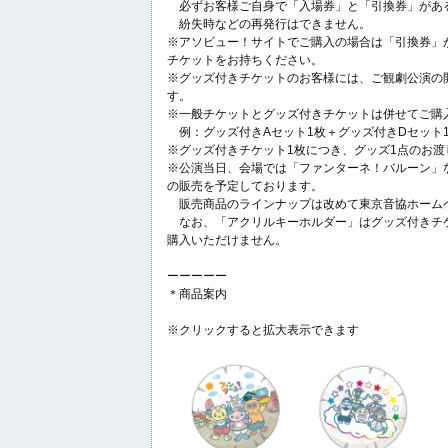
必ずお客様ご自身で「入場券」と「引換券」があ
紛失時などの再発行はできません。
※アソビュー！サイトでご購入の場合は「引換券」
チケットをお持ちください。
※グッズ付きチケットのお客様には、ご観劇公演の
す。
※一般チケットとグッズ付きチケットは併せてご購
例：グッズ付きAセット1枚＋グッズ付きDセット1
※グッズ付きチケット1枚につき、グッズ1点のお渡
※公演当日、会場では「ファンターネ！バルーン」
の販売を予定しております。
販売商品のラインナップは改めて東京音協ホーム
なお、「アクリルキーホルダー」はグッズ付きチ
購入いただけません。
ーーーーー
＊商品案内
※クリックすると拡大表示できます