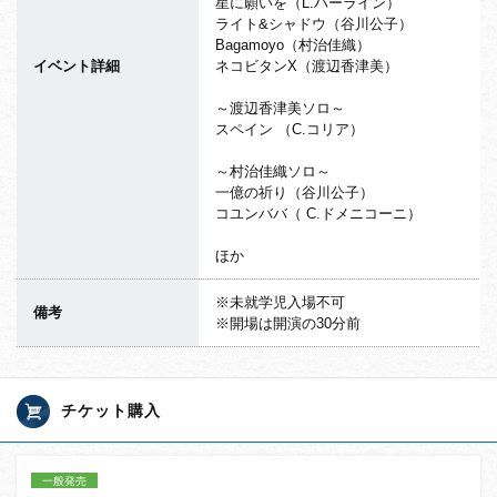
星に願いを（L.ハーライン）
ライト&シャドウ（谷川公子）
Bagamoyo（村治佳織）
イベント詳細
ネコビタンX（渡辺香津美）
～渡辺香津美ソロ～
スペイン （C.コリア）
～村治佳織ソロ～
一億の祈り（谷川公子）
コユンババ（ C.ドメニコーニ）
ほか
※未就学児入場不可
備考
※開場は開演の30分前
チケット購入
一般発売