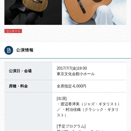
コンサート
公演情報
2017/7/7(金)19:00
公演日・会場
東京文化会館小ホール
席種・料金
全席指定-6,000円
[出演]
・渡辺香津美（ジャズ・ギタリスト）
／ ・村治佳織（クラシック・ギタリ
スト）
[予定プログラム]