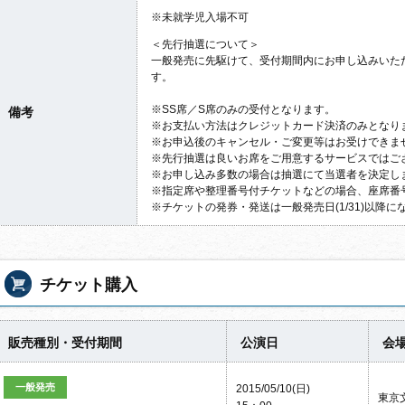
※未就学児入場不可
＜先行抽選について＞
一般発売に先駆けて、受付期間内にお申し込みいた
す。
※SS席／S席のみの受付となります。
備考
※お支払い方法はクレジットカード決済のみとなり
※お申込後のキャンセル・ご変更等はお受けできま
※先行抽選は良いお席をご用意するサービスではござい
※お申し込み多数の場合は抽選にて当選者を決定し
※指定席や整理番号付チケットなどの場合、座席番
※チケットの発券・発送は一般発売日(1/31)以降に
チケット購入
販売種別・受付期間
公演日
会
一般発売
2015/05/10(日)
東京