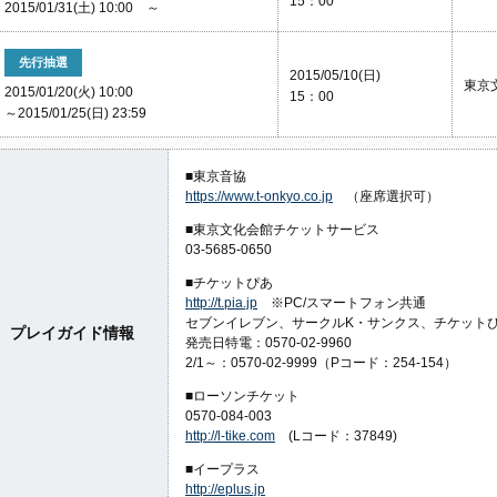
15：00
2015/01/31(土) 10:00 ～
先行抽選
2015/05/10(日)
東京
2015/01/20(火) 10:00
15：00
～2015/01/25(日) 23:59
■東京音協
https://www.t-onkyo.co.jp
（座席選択可）
■東京文化会館チケットサービス
03-5685-0650
■チケットぴあ
http://t.pia.jp
※PC/スマートフォン共通
セブンイレブン、サークルK・サンクス、チケット
プレイガイド情報
発売日特電：0570-02-9960
2/1～：0570-02-9999（Pコード：254-154）
■ローソンチケット
0570-084-003
http://l-tike.com
(Lコード：37849)
■イープラス
http://eplus.jp