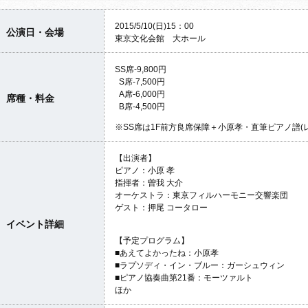
2015/5/10(日)15：00
公演日・会場
東京文化会館 大ホール
SS席-9,800円
S席-7,500円
A席-6,000円
席種・料金
B席-4,500円
※SS席は1F前方良席保障＋小原孝・直筆ピアノ譜(
【出演者】
ピアノ：小原 孝
指揮者：曽我 大介
オーケストラ：東京フィルハーモニー交響楽団
ゲスト：押尾 コータロー
イベント詳細
【予定プログラム】
■あえてよかったね：小原孝
■ラプソディ・イン・ブルー：ガーシュウィン
■ピアノ協奏曲第21番：モーツァルト
ほか