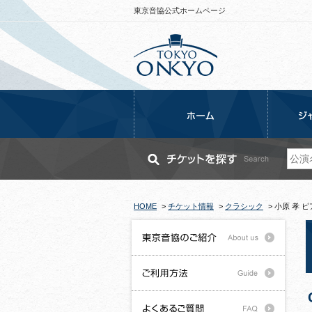
東京音協公式ホームページ
HOME
>
チケット情報
>
クラシック
>
小原 孝 