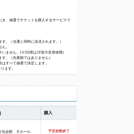
だき、抽選でチケットを購入するサービスで
ます。（当選と同時に決済されます。）
せん。
ません。(※SS席は1F前方良席保障)
ます。（先着順ではありません）
号はすべて抽選で決定します。
なります。
購入
場
予定枚数終了
文化会館 大ホール