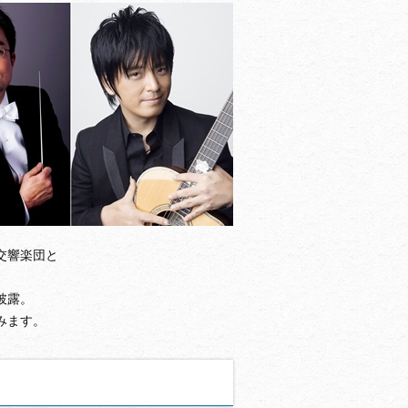
交響楽団と
披露。
みます。