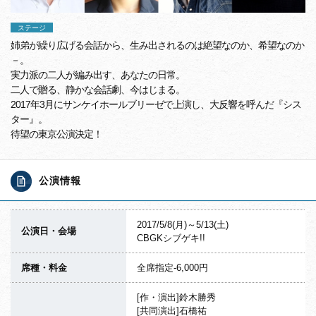
ステージ
姉弟が繰り広げる会話から、生み出されるのは絶望なのか、希望なのか
－。
実力派の二人が編み出す、あなたの日常。
二人で贈る、静かな会話劇、今はじまる。
2017年3月にサンケイホールブリーゼで上演し、大反響を呼んだ『シス
ター』。
待望の東京公演決定！
公演情報
2017/5/8(月)～5/13(土)
公演日・会場
CBGKシブゲキ!!
席種・料金
全席指定-6,000円
[作・演出]鈴木勝秀
[共同演出]石橋祐