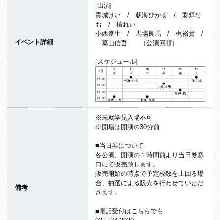
[出演]
貴城けい / 朝海ひかる / 彩輝な
お / 檀れい
小西遼生 / 馬場良馬 / 梶裕貴 /
イベント詳細
葛山信吾 （公演回順）
[スケジュール]
※未就学児入場不可
※開場は開演の30分前
■当日券について
各公演、開演の１時間前より当日券窓
口にて販売致します。
販売開始の時点で予定枚数を上回る場
合、抽選による販売を行わせていただ
備考
きます。
■電話受付はこちらでも